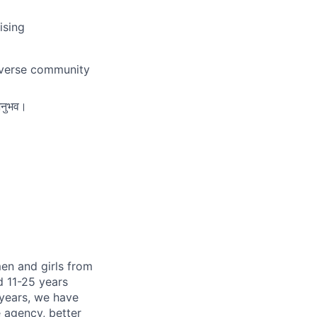
ising
diverse community
अनुभव।
en and girls from
d 11-25 years
 years, we have
 agency, better