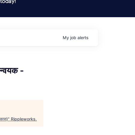
 today!
My
job
alerts
्वयक -
कास)
"
Rippleworks
.