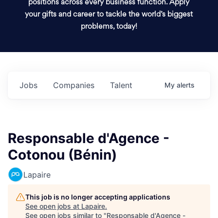
positions across every business function. Apply
your gifts and career to tackle the world’s biggest
problems, today!
Jobs
Companies
Talent
My
alerts
Responsable d'Agence -
Cotonou (Bénin)
Lapaire
This job is no longer accepting applications
See open jobs at
Lapaire
.
See open jobs similar to "
Responsable d'Agence -