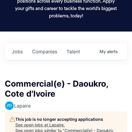
positions across every business function. Apply
your gifts and career to tackle the world’s biggest
problems, today!
Jobs
Companies
Talent
My
alerts
Commercial(e) - Daoukro,
Cote d'Ivoire
Lapaire
This job is no longer accepting applications
See open jobs at
Lapaire
.
See open jobs similar to "
Commercial(e) - Daoukro,