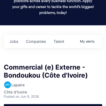
positions across every business function. Apply
your gifts and career to tackle the world’s biggest
problems, today!
Jobs
Companies
Talent
My
alerts
Commercial (e) Externe -
Bondoukou (Côte d'Ivoire)
Lapaire
Côte d'Ivoire
Posted
on Jun 9, 2026