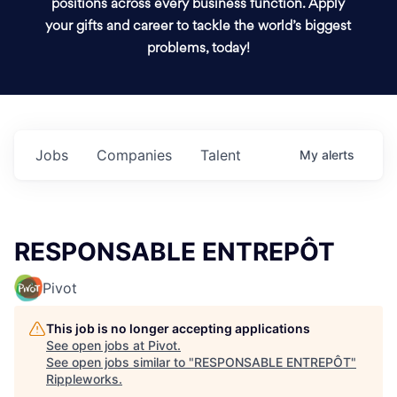
positions across every business function. Apply
your gifts and career to tackle the world’s biggest
problems, today!
Jobs
Companies
Talent
My
alerts
RESPONSABLE ENTREPÔT
Pivot
This job is no longer accepting applications
See open jobs at
Pivot
.
See open jobs similar to "
RESPONSABLE ENTREPÔT
"
Rippleworks
.