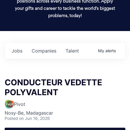
positions across every business function. Apply
your gifts and career to tackle the world’s biggest
problems, today!
Jobs
Companies
Talent
My
alerts
CONDUCTEUR VEDETTE
POLYVALENT
Pivot
Nosy-Be, Madagascar
Posted
on Jun 16, 2026