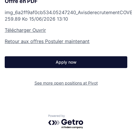
Offre en PDF
img_6a2ff9af0cb534.05247240_AvisderecrutementCOVEP
259.89 Ko
15/06/2026 13:10
Télécharger
Ouvrir
Retour aux offres
Postuler maintenant
Apply now
See more open positions at
Pivot
Powered by Getro.com