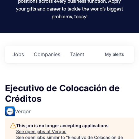
positions across every business function. Apply
your gifts and career to tackle the world’s biggest
problems, today!
Jobs
Companies
Talent
My
alerts
Ejecutivo de Colocación de
Créditos
Verqor
This job is no longer accepting applications
See open jobs at
Verqor
.
See open jobs similar to "
Ejecutivo de Colocación de