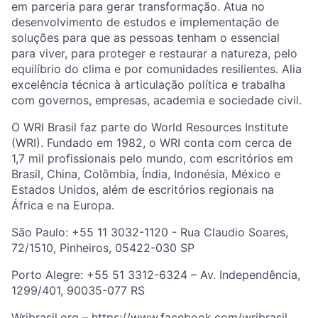
em parceria para gerar transformação.
Atua no
desenvolvimento de estudos e
implementação de
soluções
para que as
pessoas
tenham o
essencial
para
viver, para proteger
e
restaurar a
natureza, pelo
equilíbrio
do
clima e
por comunidades resilientes. Alia
excelência
técnica à articulação política e trabalha
com
governos, empresas, academia e sociedade civil.​
O WRI Brasil faz parte do World
Resources
Institute
(WRI). Fundado em 1982, o WRI conta
com
cerca de
1,7 mil profissionais pelo mundo,
com escritórios em
Brasil, China, Colômbia, Índia,
Indonésia, México e
Estados Unidos, além de
escritórios regionais na
África e na Europa.
São Paulo: +55 11 3032-1120 - Rua Claudio Soares,
72/1510, Pinheiros, 05422-030 SP
Porto Alegre: +55 51 3312-6324 – Av. Independência,
1299/401, 90035-077 RS
Wribrasil.org –
https://www.facebook.com/wribrasil